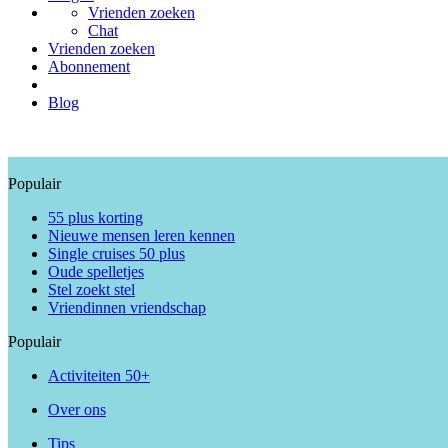
Vrienden zoeken
Chat
Vrienden zoeken
Abonnement
Blog
Populair
55 plus korting
Nieuwe mensen leren kennen
Single cruises 50 plus
Oude spelletjes
Stel zoekt stel
Vriendinnen vriendschap
Populair
Activiteiten 50+
Over ons
Tips